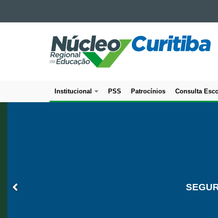
Ir para o conteúdo
NÚCLEO
Ir para a navegação
Ir para a busca
REGIONAL
Mapa do site
DE
EDUCAÇÃO
DE
Institucional
PSS
Patrocínios
Consulta Esco
CURITIBA
Navegação
principal
SEGUR