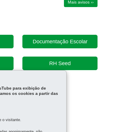
Mais avisos ››
período eleitoral
Conteúdo indisponível devido ao
período eleitoral
Documentação Escolar
RH Seed
ouTube para exibição de
tamos os cookies a partir das
o visitante.
tadas anonimamente, não