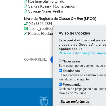
Rosilane Stal Fortunato
Sandra Kojinski Rocha Lemos
Solange Nunes Pretko
Livro de Registro de Classe
On-line
(LRCO)
(41) 3326-2334
nrecta_rco@educacao.pr.gov.br
Aviso de Cookies
Ricardo Nicolau Dahmer
Este portal utiliza cookies 
vídeos e do Google Analytics
opções abaixo.
Para mais informações, acess
COMPARTILHE:
Fa
Necessários
ce
Sem esse tipo de cookie, nosso po
Tw
bo
Estatísticos
itt
Esses cookies nos ajudam a enten
ok
identificam o visitante.
er
Propaganda
Cookies de propaganda são usados 
através do YouTube.
Navegação
NÚCLEO REGIONA
Salvar preferências
principal