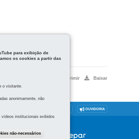
ouTube para exibição de
tamos os cookies a partir das
Voltar
Início
Imprimir
Baixar
o visitante.
tadas anonimamente, não
O SITE
DENUNCIE CORRUPÇÃO
OUVIDORIA
vídeos institucionais exibidos
okies não-necessários