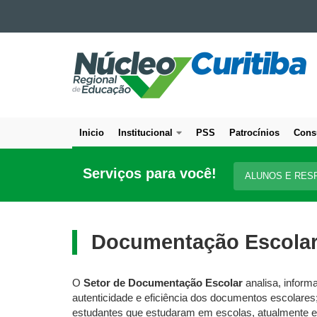
Ir para o conteúdo
NÚCLEO
Ir para a navegação
Ir para a busca
REGIONAL
Mapa do site
DE
EDUCAÇÃO
DE
Inicio
Institucional
PSS
Patrocínios
Cons
CURITIBA
Navegação
principal
Serviços para você!
ALUNOS E RES
Documentação Escola
O
Setor de Documentação Escolar
analisa, inform
autenticidade e eficiência dos documentos escolares; 
estudantes que estudaram em escolas, atualmente ex