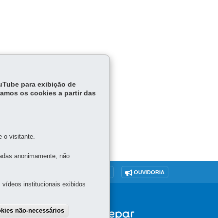
ouTube para exibição de
tamos os cookies a partir das
o visitante.
tadas anonimamente, não
O SITE
DENUNCIE CORRUPÇÃO
OUVIDORIA
vídeos institucionais exibidos
okies não-necessários