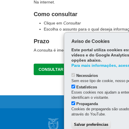
Na internet.
Como consultar
Clique em
Consultar
Escolha o assunto para o qual deseja informa
Prazo
Aviso de Cookies
A consulta é imediata.
Este portal utiliza cookies 
vídeos e do Google Analytics
opções abaixo.
Para mais informações, acess
CONSULTAR
Necessários
Sem esse tipo de cookie, nosso po
Estatísticos
Esses cookies nos ajudam a enten
identificam o visitante.
Propaganda
Cookies de propaganda são usados 
através do YouTube.
Navegação
NÚCLEO REGIONA
Salvar preferências
principal