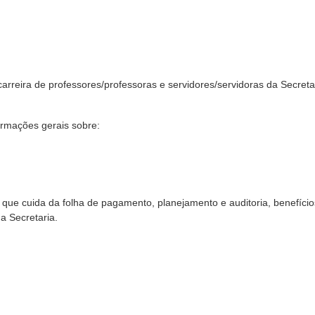
carreira de professores/professoras e servidores/servidoras da Secreta
ormações gerais sobre:
ue cuida da folha de pagamento, planejamento e auditoria, benefício
a Secretaria.