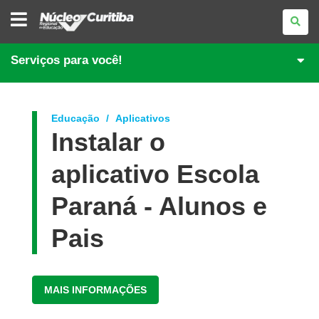
NÚCLEO
REGIONAL
DE
EDUCAÇÃO
DE
Serviços para você!
CURITIBA
Educação
Aplicativos
Instalar o
aplicativo Escola
Paraná - Alunos e
Pais
MAIS INFORMAÇÕES