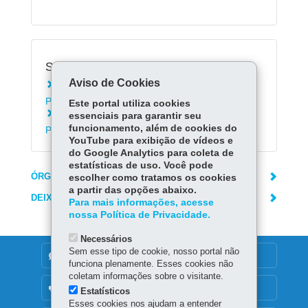
Serviços Relacionados:
Aviso de Cookies
Consultar Protocolo Geral do Estado do
Paraná
Este portal utiliza cookies
Encaminhar documentos aos Portos do
essenciais para garantir seu
funcionamento, além de cookies do
Paraná
YouTube para exibição de vídeos e
do Google Analytics para coleta de
estatísticas de uso. Você pode
ÓRGÃO RESPONSÁVEL
escolher como tratamos os cookies
a partir das opções abaixo.
DEIXE SUA OPINIÃO
Para mais informações, acesse
nossa Política de Privacidade.
Necessários
Sem esse tipo de cookie, nosso portal não
DENUNCIE CORRUPÇÃO
funciona plenamente. Esses cookies não
coletam informações sobre o visitante.
OUVIDORIA
Estatísticos
Esses cookies nos ajudam a entender