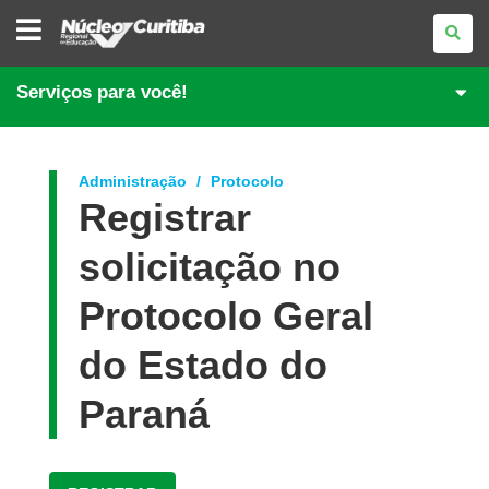
NÚCLEO
REGIONAL
DE
EDUCAÇÃO
DE
Serviços para você!
CURITIBA
Administração
Protocolo
Registrar
solicitação no
Protocolo Geral
do Estado do
Paraná