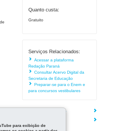
Quanto custa:
Gratuito
 de
Serviços Relacionados:
Acessar a plataforma
Redação Paraná
Consultar Acervo Digital da
Secretaria de Educação
Preparar-se para o Enem e
para concursos vestibulares
ÓRGÃO RESPONSÁVEL
DEIXE SUA OPINIÃO
ouTube para exibição de
tamos os cookies a partir das