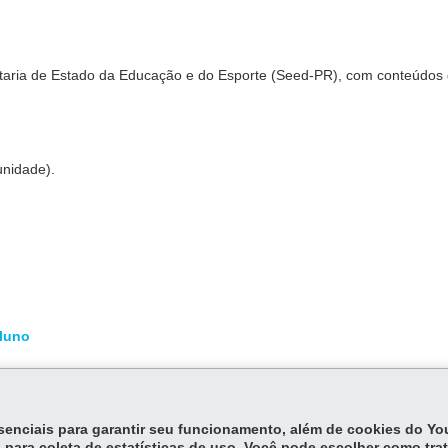
retaria de Estado da Educação e do Esporte (Seed-PR), com conteúdos
unidade).
luno
essenciais para garantir seu funcionamento, além de cookies do Y
 para coleta de estatísticas de uso. Você pode escolher como tra