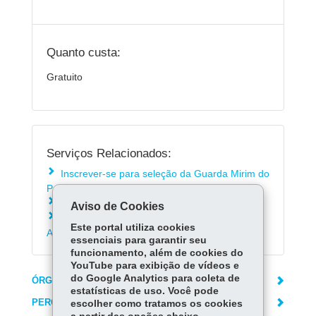
Quanto custa:
Gratuito
Serviços Relacionados:
Inscrever-se para seleção da Guarda Mirim do
Paraná
Consultar a Rede de Ensino do Paraná
Aviso de Cookies
Matricular-se na Educação de Jovens e
Este portal utiliza cookies
Adultos - EJA
essenciais para garantir seu
funcionamento, além de cookies do
YouTube para exibição de vídeos e
do Google Analytics para coleta de
ÓRGÃO RESPONSÁVEL
estatísticas de uso. Você pode
PERGUNTAS FREQUENTES
escolher como tratamos os cookies