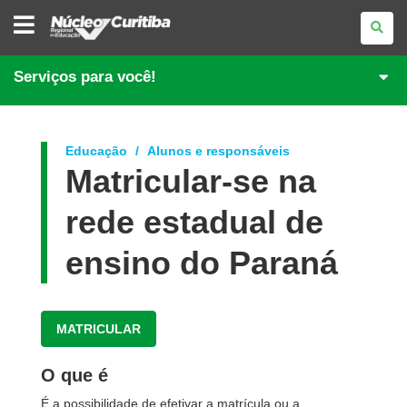
NÚCLEO
REGIONAL
DE
EDUCAÇÃO
DE
Serviços para você!
CURITIBA
Educação
Alunos e responsáveis
Matricular-se na
rede estadual de
ensino do Paraná
MATRICULAR
O que é
É a possibilidade de efetivar a matrícula ou a