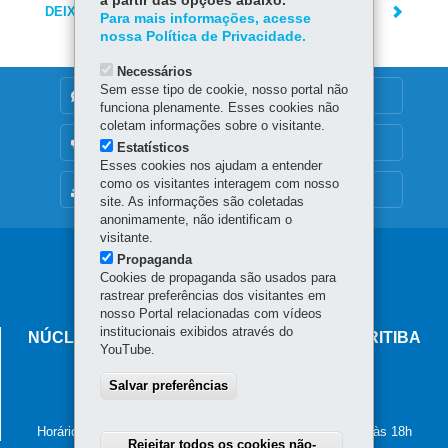
a partir das opções abaixo.
DEIXE SUA OPINIÃO
Para mais informações, acesse
nossa Política de Privacidade.
Necessários
Sem esse tipo de cookie, nosso portal não
DENUNCIE CORRUPÇÃO
funciona plenamente. Esses cookies não
coletam informações sobre o visitante.
OUVIDORIA
Estatísticos
Esses cookies nos ajudam a entender
como os visitantes interagem com nosso
MAPA DO SITE
site. As informações são coletadas
anonimamente, não identificam o
visitante.
Navegação
Propaganda
Cookies de propaganda são usados para
principal
rastrear preferências dos visitantes em
nosso Portal relacionadas com vídeos
institucionais exibidos através do
NÚCLEO REGIONAL DE EDUCAÇÃO DE CURITIBA
YouTube.
Rua Salvador Ferrante, 1.610 - Boqueirão
Salvar preferências
81.670-390
-
Curitiba
-
PR
MAPA
(41) 3277-7350
Horário de atendimento: de segunda a sexta-feira, das 8h às 18h
Rejeitar todos os cookies não-