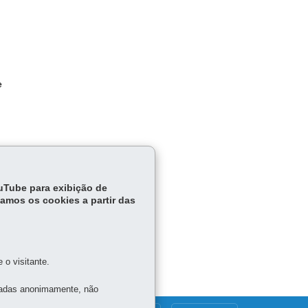
e
ouTube para exibição de
tamos os cookies a partir das
o visitante.
tadas anonimamente, não