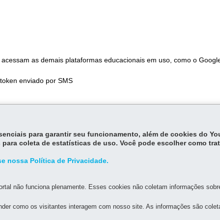
 já acessam as demais plataformas educacionais em uso, como o Googl
 token enviado por SMS
esso ao aplicativo será liberado 24 horas depois da atualização.
essenciais para garantir seu funcionamento, além de cookies do Y
 para coleta de estatísticas de uso. Você pode escolher como tra
e nossa Política de Privacidade.
rtal não funciona plenamente. Esses cookies não coletam informações sobre 
der como os visitantes interagem com nosso site. As informações são cole