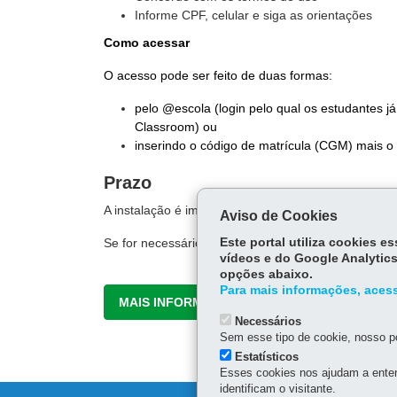
Informe CPF, celular e siga as orientações
Como acessar
O acesso pode ser feito de duas formas:
pelo @escola (login pelo qual os estudantes
Classroom) ou
inserindo o código de matrícula (CGM) mais o
Prazo
A instalação é imediata.
Aviso de Cookies
Se for necessário alterar o cadastro na escola, o ac
Este portal utiliza cookies 
vídeos e do Google Analytics
opções abaixo.
Para mais informações, acess
MAIS INFORMAÇÕES
Necessários
Sem esse tipo de cookie, nosso po
Estatísticos
Esses cookies nos ajudam a enten
identificam o visitante.