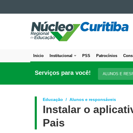
Ir para o conteúdo
NÚCLEO
Ir para a navegação
Ir para a busca
REGIONAL
Mapa do site
DE
EDUCAÇÃO
DE
Inicio
Institucional
PSS
Patrocínios
Cons
CURITIBA
Navegação
principal
Serviços para você!
ALUNOS E RES
Educação
Alunos e responsáveis
Instalar o aplicat
Pais